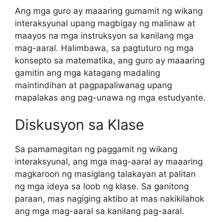
Ang mga guro ay maaaring gumamit ng wikang
interaksyunal upang magbigay ng malinaw at
maayos na mga instruksyon sa kanilang mga
mag-aaral. Halimbawa, sa pagtuturo ng mga
konsepto sa matematika, ang guro ay maaaring
gamitin ang mga katagang madaling
maintindihan at pagpapaliwanag upang
mapalakas ang pag-unawa ng mga estudyante.
Diskusyon sa Klase
Sa pamamagitan ng paggamit ng wikang
interaksyunal, ang mga mag-aaral ay maaaring
magkaroon ng masiglang talakayan at palitan
ng mga ideya sa loob ng klase. Sa ganitong
paraan, mas nagiging aktibo at mas nakikilahok
ang mga mag-aaral sa kanilang pag-aaral.