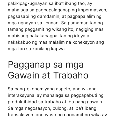
pakikipag-ugnayan sa iba’t ibang tao, ay
mahalaga sa pagpapalaganap ng impormasyon,
pagsasabi ng damdamin, at pagpapalalim ng
mga ugnayan sa lipunan. Sa pamamagitan ng
tamang paggamit ng wikang ito, nagiging mas
mabisang nakakapagpalitan ng ideya at
nakakabuo ng mas malalim na koneksyon ang
mga tao sa kanilang kapwa.
Pagganap sa mga
Gawain at Trabaho
Sa pang-ekonomiyang aspeto, ang wikang
interaksyunal ay mahalaga sa pagpapabuti ng
produktibidad sa trabaho at iba pang gawain.
Sa mga negosasyon, pulong, at iba’t ibang
transaksyon, ang wastong paggamit ng wika ay