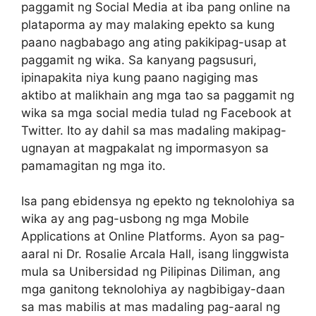
paggamit ng Social Media at iba pang online na
plataporma ay may malaking epekto sa kung
paano nagbabago ang ating pakikipag-usap at
paggamit ng wika. Sa kanyang pagsusuri,
ipinapakita niya kung paano nagiging mas
aktibo at malikhain ang mga tao sa paggamit ng
wika sa mga social media tulad ng Facebook at
Twitter. Ito ay dahil sa mas madaling makipag-
ugnayan at magpakalat ng impormasyon sa
pamamagitan ng mga ito.
Isa pang ebidensya ng epekto ng teknolohiya sa
wika ay ang pag-usbong ng mga Mobile
Applications at Online Platforms. Ayon sa pag-
aaral ni Dr. Rosalie Arcala Hall, isang linggwista
mula sa Unibersidad ng Pilipinas Diliman, ang
mga ganitong teknolohiya ay nagbibigay-daan
sa mas mabilis at mas madaling pag-aaral ng