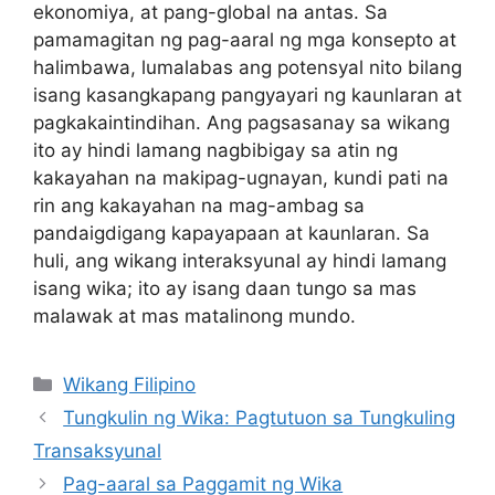
ekonomiya, at pang-global na antas. Sa
pamamagitan ng pag-aaral ng mga konsepto at
halimbawa, lumalabas ang potensyal nito bilang
isang kasangkapang pangyayari ng kaunlaran at
pagkakaintindihan. Ang pagsasanay sa wikang
ito ay hindi lamang nagbibigay sa atin ng
kakayahan na makipag-ugnayan, kundi pati na
rin ang kakayahan na mag-ambag sa
pandaigdigang kapayapaan at kaunlaran. Sa
huli, ang wikang interaksyunal ay hindi lamang
isang wika; ito ay isang daan tungo sa mas
malawak at mas matalinong mundo.
Categories
Wikang Filipino
Tungkulin ng Wika: Pagtutuon sa Tungkuling
Transaksyunal
Pag-aaral sa Paggamit ng Wika