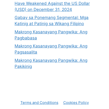
Have Weakened Against the US Dollar
(USD) on December 31, 2024
Gabay sa Ponemang Segmental: Mga
Katinig at Patinig sa Wikang Filipino
Makrong Kasanayang Pangwika: Ang
Pagbabasa
Makrong Kasanayang Pangwika: Ang
Pagsasalita
Makrong Kasanayang Pangwika: Ang
Pakikinig
Terms and Conditions
Cookies Policy