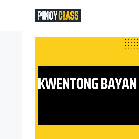
Skip
to
content