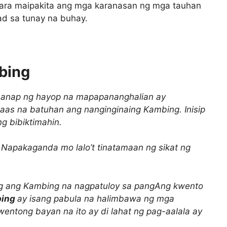
para maipakita ang mga karanasan ng mga tauhan
lad sa tunay na buhay.
bing
hanap ng hayop na mapapananghalian ay
aas na batuhan ang nanginginaing Kambing. Inisip
 bibiktimahin.
Napakaganda mo lalo’t tinatamaan ng sikat ng
ng ang Kambing na nagpatuloy sa pangAng kwento
bing
ay isang pabula na halimbawa ng mga
ntong bayan na ito ay di lahat ng pag-aalala ay