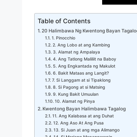
Table of Contents
20 Halimbawa Ng Kwentong Bayan Tagalo
1. Pinocchio
2. Ang Lobo at ang Kambing
3. Alamat ng Ampalaya
4. Ang Tatlong Maliliit na Baboy
5. Ang Engkantada ng Makulot
6. Bakit Mataas ang Langit?
7. Si Langgam at si Tipaklong
8. Si Pagong at si Matsing
9. Kung Bakit Umuulan
10. Alamat ng Pinya
Kwentong Bayan Halimbawa Tagalog
11. Ang Kalabasa at ang Duhat
12. Ang Aso At Ang Pusa
13. Si Juan at ang mga Alimango
14. Si Mariang Mapangarapin