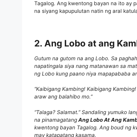
Tagalog. Ang kwentong bayan na ito ay 
na siyang kapupulutan natin ng aral katu
2. Ang Lobo at ang Kam
Gutum na gutom na ang Lobo. Sa pagha
napatingala siya nang matanawan sa mat
ng Lobo kung paano niya mapapababa ang
“Kaibigang Kambing! Kaibigang Kambing! 
araw ang balahibo mo.”
“Talaga? Salamat.” Sandaling yumuko la
na pinamagatang
Ang Lobo At Ang Kam
kwentong bayan Tagalog. Ang boud ng kwe
may katapatang kasama.