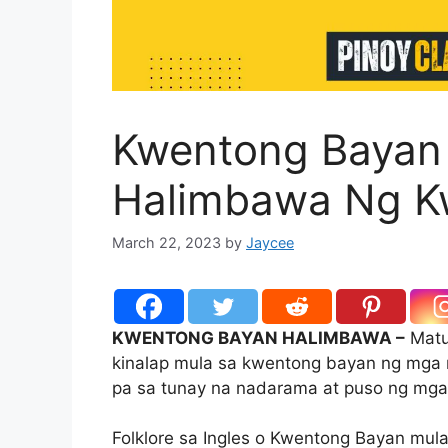
Kwentong Bayan
Halimbawa Ng K
March 22, 2023
by
Jaycee
KWENTONG BAYAN HALIMBAWA –
Matu
kinalap mula sa kwentong bayan ng mga
pa sa tunay na nadarama at puso ng mga
Folklore sa Ingles o Kwentong Bayan mula