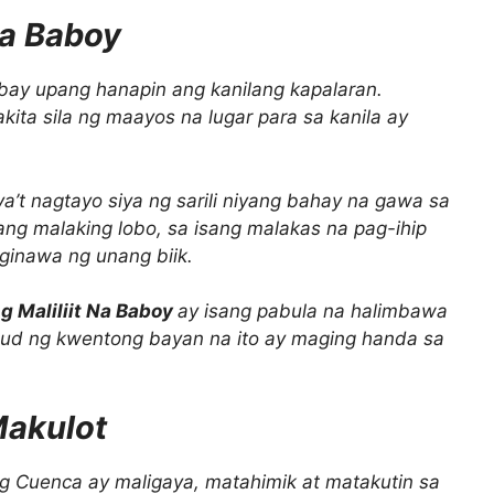
na Baboy
bay upang hanapin ang kanilang kapalaran.
ita sila ng maayos na lugar para sa kanila ay
’t nagtayo siya ng sarili niyang bahay na gawa sa
ng malaking lobo, sa isang malakas na pag-ihip
ginawa ng unang biik.
g Maliliit Na Baboy
ay isang pabula na halimbawa
ud ng kwentong bayan na ito ay maging handa sa
Makulot
g Cuenca ay maligaya, matahimik at matakutin sa