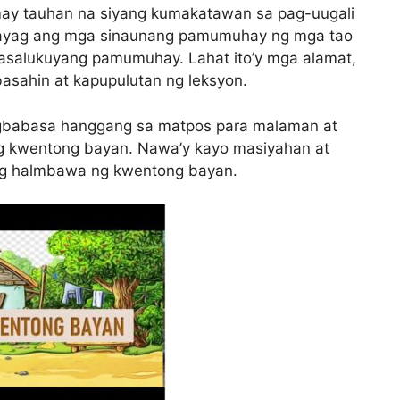
ay tauhan na siyang kumakatawan sa pag-uugali
ayag ang mga sinaunang pamumuhay ng mga tao
asalukuyang pamumuhay. Lahat ito’y mga alamat,
asahin at kapupulutan ng leksyon.
pagbabasa hanggang sa matpos para malaman at
g kwentong bayan. Nawa’y kayo masiyahan at
ng halmbawa ng kwentong bayan.