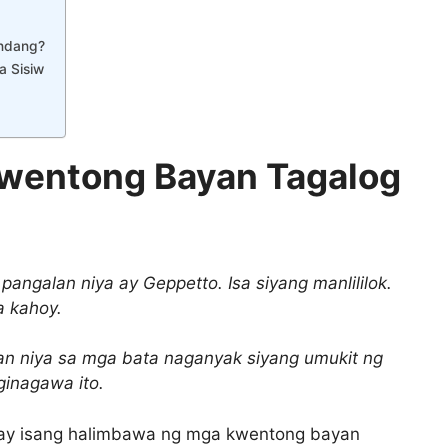
andang?
a Sisiw
wentong Bayan Tagalog
ngalan niya ay Geppetto. Isa siyang manlililok.
a kahoy.
gan niya sa mga bata naganyak siyang umukit ng
ginagawa ito.
ay isang halimbawa ng mga kwentong bayan