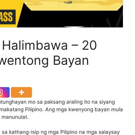
 Halimbawa – 20
wentong Bayan
tunghayan mo sa paksang araling ito na siyang
 makatang Pilipino. Ang mga kwenyong bayan mula
 manunulat.
 sa kathang-isip ng mga Pilipino na mga salaysay